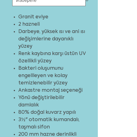
Granit eviye
2 hazneli
Darbeye, yüksek ısı ve ani ısı
değişimlerine dayanıklı
yüzey
Renk kaybına karşı üstün UV
özellikli yüzey
Bakteri oluşumunu
engellleyen ve kolay
temizlenebilir yüzey
Ankastre montaj seçeneği
Yönü değiştirilebilir
damlalık
80% doğal kuvarz yapılı
3½" otomatik kumandalı,
taşmalı sifon
200 mm hazne derinlikli