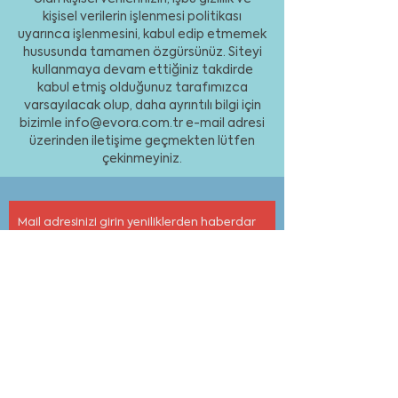
kişisel verilerin işlenmesi politikası
uyarınca işlenmesini, kabul edip etmemek
hususunda tamamen özgürsünüz. Siteyi
kullanmaya devam ettiğiniz takdirde
kabul etmiş olduğunuz tarafımızca
varsayılacak olup, daha ayrıntılı bilgi için
bizimle
info@evora.com.tr
e-mail adresi
üzerinden iletişime geçmekten lütfen
çekinmeyiniz.
Mail adresinizi girin yeniliklerden haberdar
olun
Bültene abone olun