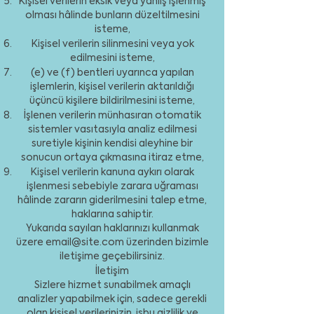
Kişisel verilerin eksik veya yanlış işlenmiş
olması hâlinde bunların düzeltilmesini
isteme,
Kişisel verilerin silinmesini veya yok
edilmesini isteme,
(e) ve (f) bentleri uyarınca yapılan
işlemlerin, kişisel verilerin aktarıldığı
üçüncü kişilere bildirilmesini isteme,
İşlenen verilerin münhasıran otomatik
sistemler vasıtasıyla analiz edilmesi
suretiyle kişinin kendisi aleyhine bir
sonucun ortaya çıkmasına itiraz etme,
Kişisel verilerin kanuna aykırı olarak
işlenmesi sebebiyle zarara uğraması
hâlinde zararın giderilmesini talep etme,
haklarına sahiptir.
Yukarıda sayılan haklarınızı kullanmak
üzere
email@site.com
üzerinden bizimle
iletişime geçebilirsiniz.
İletişim
Sizlere hizmet sunabilmek amaçlı
analizler yapabilmek için, sadece gerekli
olan kişisel verilerinizin, işbu gizlilik ve