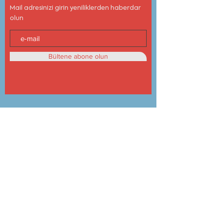
Mail adresinizi girin yeniliklerden haberdar
olun
Bültene abone olun
Ürünler
Ankastre Fırın
Davlumbaz
Ankastre Cam Ocak
Vitroseramik Ocak
Solo Ocak
Eviye