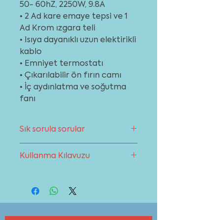
50- 60hZ, 2250W, 9.8A
• 2 Ad kare emaye tepsi ve 1
Ad Krom ızgara teli
• Isıya dayanıklı uzun elektirikli
kablo
• Emniyet termostatı
• Çıkarılabilir ön fırın camı
• İç aydınlatma ve soğutma
fanı
Sık sorula sorular
Fırınınız ile ilgili sık sorulan sorular
Kullanma Kılavuzu
bölümünden destek alabilirsiniz.
Sayfaya gitmek için tıklayınız
Ürün kullanma kılavuzunu indirmek
için tıklayınız