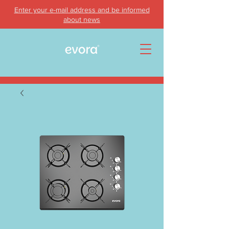
Enter your e-mail address and be informed
about news