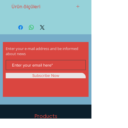
Ocaklar ile ilgilisık sorulan sorular
Ürün ölçüleri
bölümünden destek alabilirsiniz.
Sayfaya gitmek için
tıklayınız
Ürün ölçülerini
indir
Enter your e-mail address and be informed
about news
Subscribe Now
Products
Oven