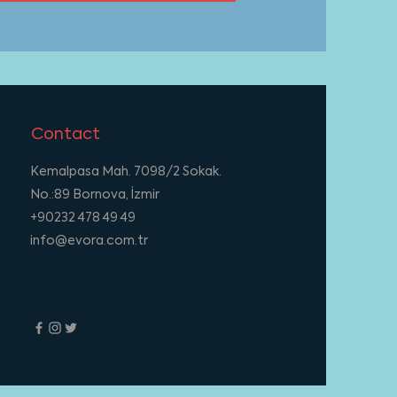
Contact
Kemalpasa Mah. 7098/2 Sokak.
No.:89 Bornova, İzmir
+90232 478 49 49
info@evora.com.tr