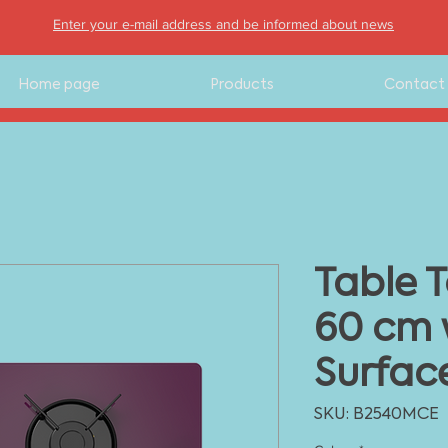
Enter your e-mail address and be informed about news
Home page
Products
Contact
Table 
60 cm 
Surfac
SKU: B2540MCE