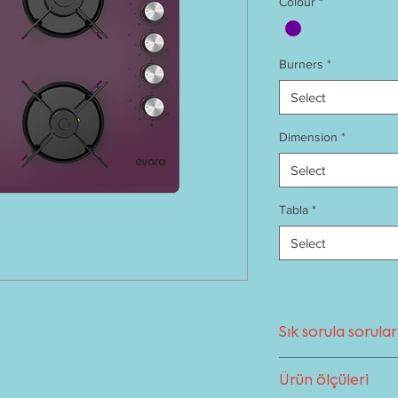
Colour
*
Burners
*
Select
Dimension
*
Select
Tabla
*
Select
Sık sorula sorular
Ocaklar ile ilgilisı
Ürün ölçüleri
destek alabilirsiniz