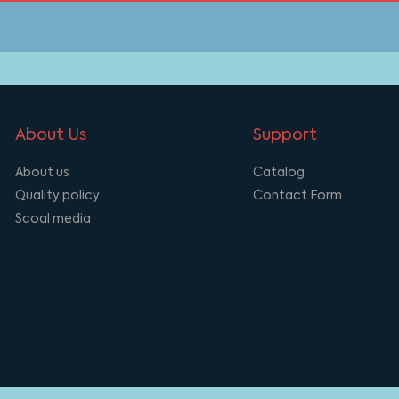
About Us
Support
About us
Catalog
Quality policy
Contact Form
Scoal media