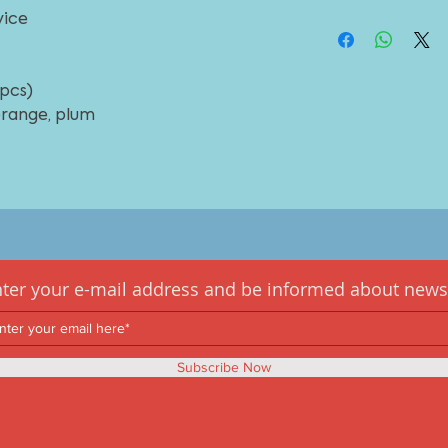
Ürün ölçülerini
indir
vice
pcs)
 orange, plum
ter your e-mail address and be informed about news
Subscribe Now