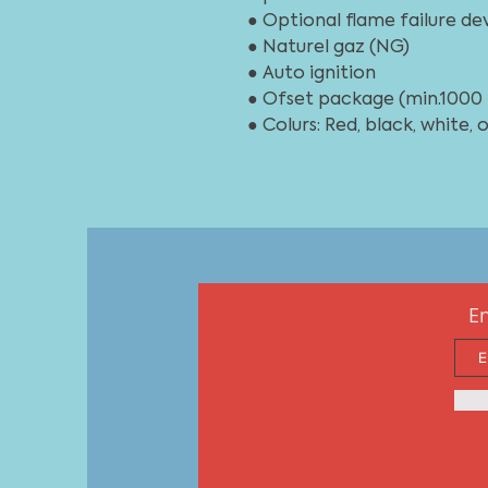
● Optional flame failure de
● Naturel gaz (NG)
● Auto ignition
● Ofset package (min.1000 
● Colurs: Red, black, white,
En